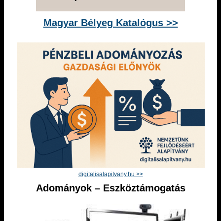
Magyar Bélyeg Katalógus >>
digitalisalapitvany.hu >>
Adományok – Eszköztámogatás