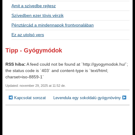
Amit a szívedbe rejtesz
Szívedben ezer tövis vérzik
Pénztárcád a mindennapok frontvonalában
Ez az utolsó vers
Tipp - Gyógymódok
RSS hiba:
A feed could not be found at `http://gyogymodok.hu/`;
the status code is `403` and content-type is `text/html;
charset=iso-8859-1`
Updated: november 29, 2025 at 11:52 de.
Kapcsolat sorozat
Levendula egy sokoldalú gyógynövény