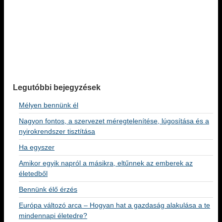
Legutóbbi bejegyzések
Mélyen bennünk él
Nagyon fontos, a szervezet méregtelenítése, lúgosítása és a
nyirokrendszer tisztítása
Ha egyszer
Amikor egyik napról a másikra, eltűnnek az emberek az
életedből
Bennünk élő érzés
Európa változó arca – Hogyan hat a gazdaság alakulása a te
mindennapi életedre?