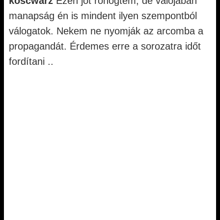
koscwarz
Ezen jót röhögtem, de valójában
manapság én is mindent ilyen szempontból
válogatok. Nekem ne nyomják az arcomba a
propagandát. Érdemes erre a sorozatra időt
fordítani ..