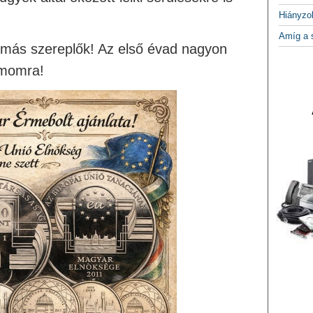
Hiányzo
Amíg a 
 más szereplők! Az első évad nagyon
ámomra!