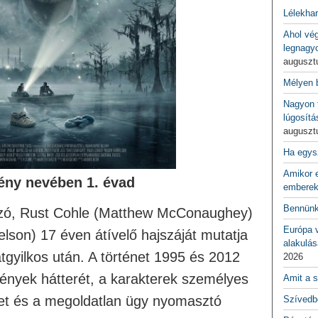
Lélekha
Ahol vé
legnagy
auguszt
Mélyen 
Nagyon f
lúgosítá
auguszt
Ha egys
Amikor e
ény nevében 1. évad
emberek
Bennünk
ozó, Rust Cohle (Matthew McConaughey)
Európa 
lson) 17 éven átívelő hajszáját mutatja
alakulás
atgyilkos után. A történet 1995 és 2012
2026
ntények hátterét, a karakterek személyes
Amit a s
eiket és a megoldatlan ügy nyomasztó
Szívedbe