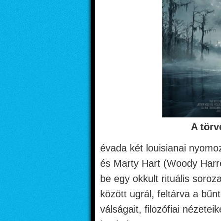
A törv
évada két louisianai nyom
és Marty Hart (Woody Harre
be egy okkult rituális soroz
között ugrál, feltárva a bű
válságait, filozófiai nézet