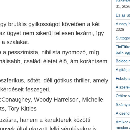
Pénztár
31, 202
Ez az ut
y brutális gyilkosságot követően a két
A nagy h
2026
 ügyet nem sikerül teljesen lezárni, így
Suttogo
 a szálakat.
TiniTitk
 a pesszimista, nihilista nyomozó, míg
bulik eg
álisabb, családi életet élő, ám korántsem
Boldog 
A gitár, 
Fekete 
ferikus, sötét, déli gótikus thriller, amely
A szerel
 kérdéseit feszegeti.
Örökre 
cConaughey, Woody Harrelson, Michelle
Szárnya
, Tory Kittles
A csend
zásra, hanem a karakterek közötti
Amikor v
minden a
gyek által okozott lelki sérülésekre is