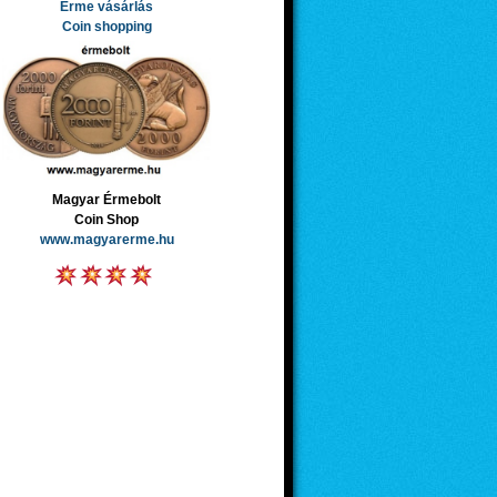
Érme vásárlás
Coin shopping
Magyar Érmebolt
Coin Shop
www.magyarerme.hu