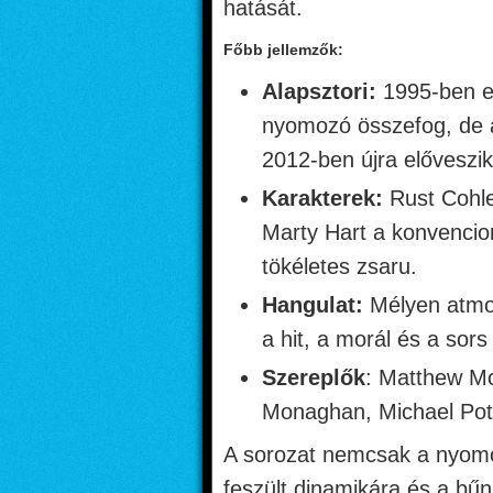
hatását.
Főbb jellemzők:
Alapsztori:
1995-ben eg
nyomozó összefog, de az
2012-ben újra előveszik
Karakterek:
Rust Cohle
Marty Hart a konvencion
tökéletes zsaru.
Hangulat:
Mélyen atmosz
a hit, a morál és a sors
Szereplők
: Matthew M
Monaghan, Michael Potts
A sorozat nemcsak a nyomo
feszült dinamikára és a bűnü