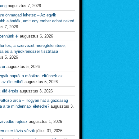
rang
augusztus 7, 2026
gre önmagad lehetsz – Az egyik
obb ajándék, amit egy ember adhat neked
us 7, 2026
bennünk él
augusztus 6, 2026
ontos, a szervezet méregtelenítése,
sa és a nyirokrendszer tisztítása
us 5, 2026
zer
augusztus 5, 2026
gyik napról a másikra, eltűnnek az
 az életedből
augusztus 5, 2026
 élő érzés
augusztus 3, 2026
változó arca – Hogyan hat a gazdaság
a a te mindennapi életedre?
augusztus 3,
zívedbe rejtesz
augusztus 1, 2026
n ezer tövis vérzik
július 31, 2026