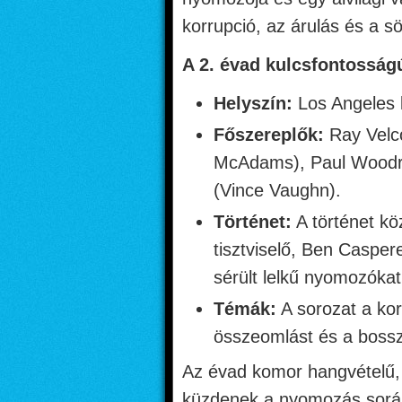
korrupció, az árulás és a sö
A 2. évad kulcsfontosságú
Helyszín:
Los Angeles k
Főszereplők:
Ray Velco
McAdams), Paul Woodru
(Vince Vaughn).
Történet:
A történet kö
tisztviselő, Ben Casper
sérült lelkű nyomozókat
Témák:
A sorozat a kor
összeomlást és a bossz
Az évad komor hangvételű, 
küzdenek a nyomozás sor