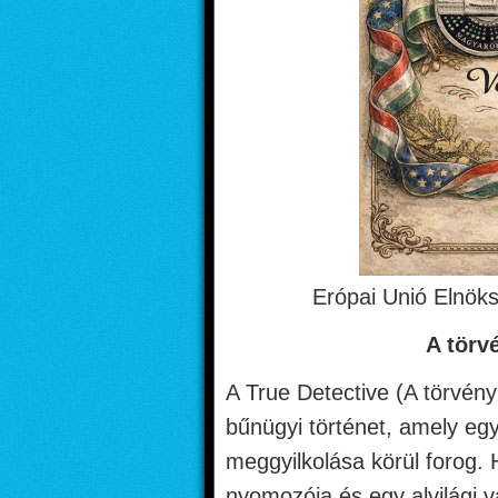
Erópai Unió Elnök
A törv
A True Detective (A törvény
bűnügyi történet, amely egy 
meggyilkolása körül forog.
nyomozója és egy alvilági v