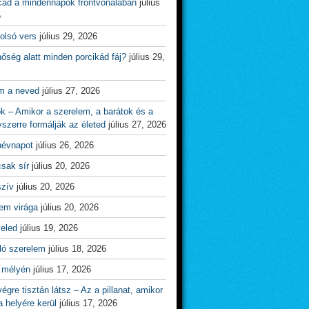
cád a mindennapok frontvonalában
július
6
olsó vers
július 29, 2026
őség alatt minden porcikád fáj?
július 29,
m a neved
július 27, 2026
ok – Amikor a szerelem, a barátok és a
yszerre formálják az életed
július 27, 2026
névnapot
július 26, 2026
csak sír
július 20, 2026
szív
július 20, 2026
em virága
július 20, 2026
veled
július 19, 2026
ló szerelem
július 18, 2026
 mélyén
július 17, 2026
égre tisztán látsz – Az a pillanat, amikor
 helyére kerül
július 17, 2026