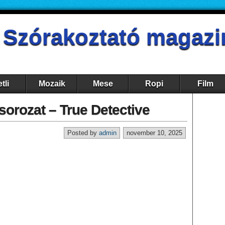
- Szórakoztató magazi
tli
Mozaik
Mese
Ropi
Film
sorozat – True Detective
Posted by
admin
november 10, 2025