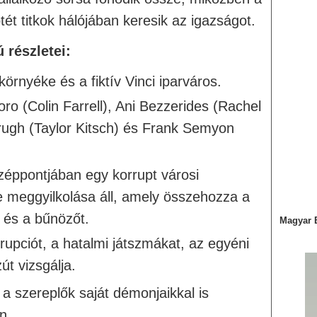
tét titkok hálójában keresik az igazságot.
 részletei:
örnyéke és a fiktív Vinci iparváros.
ro (Colin Farrell), Ani Bezzerides (Rachel
gh (Taylor Kitsch) és Frank Semyon
zéppontjában egy korrupt városi
e meggyilkolása áll, amely összehozza a
 és a bűnözőt.
Magyar 
rupciót, a hatalmi játszmákat, az egyéni
út vizsgálja.
a szereplők saját démonjaikkal is
án.