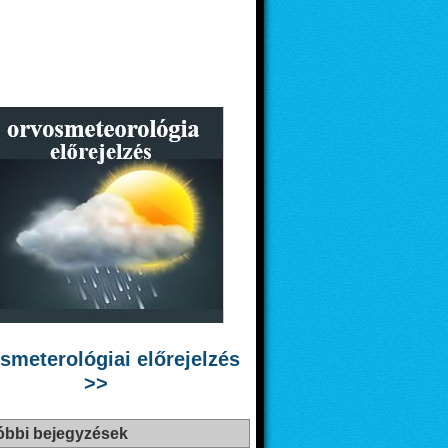
smeterológiai előrejelzés
>>
óbbi bejegyzések