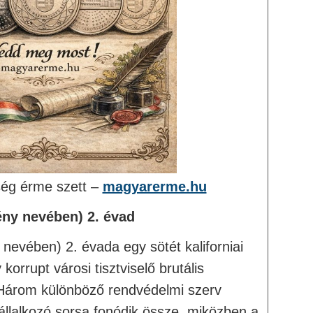
ség érme szett –
magyarerme.hu
ény nevében) 2. évad
 nevében) 2. évada egy sötét kaliforniai
korrupt városi tisztviselő brutális
 Három különböző rendvédelmi szerv
állalkozó sorsa fonódik össze, miközben a