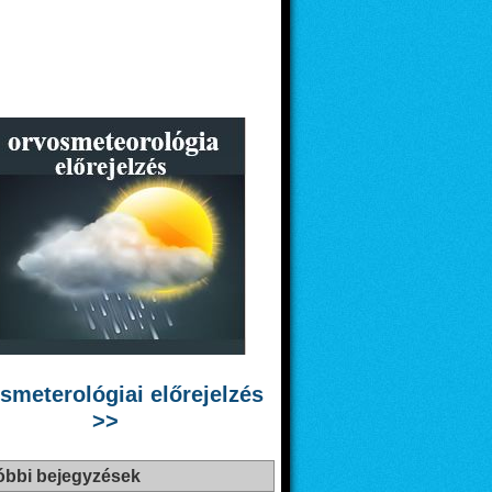
smeterológiai előrejelzés
>>
óbbi bejegyzések