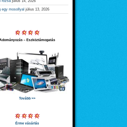
l rózsa
július 14, 2026
g egy mosollyal
július 13, 2026
Adományozás – Eszköztámogatás
Tovább >>
Érme vásárlás