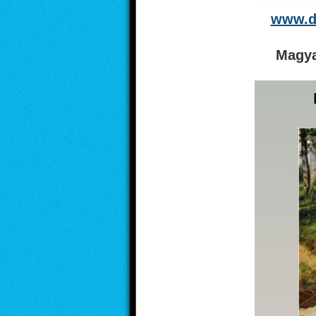
www.di
Magya