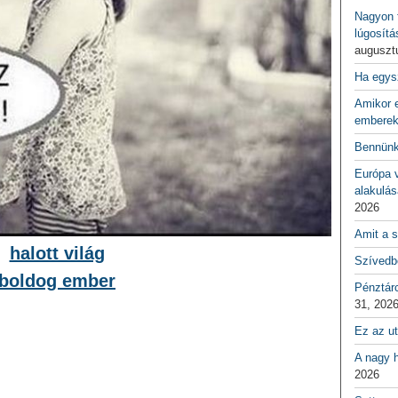
Nagyon f
lúgosítá
auguszt
Ha egys
Amikor e
emberek
Bennünk
Európa 
alakulás
2026
Amit a s
halott világ
Szívedbe
boldog ember
Pénztár
31, 202
Ez az ut
A nagy h
2026