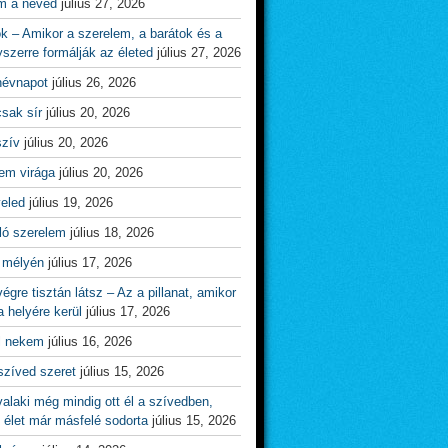
m a neved
július 27, 2026
ok – Amikor a szerelem, a barátok és a
yszerre formálják az életed
július 27, 2026
névnapot
július 26, 2026
csak sír
július 20, 2026
szív
július 20, 2026
em virága
július 20, 2026
veled
július 19, 2026
ló szerelem
július 18, 2026
 mélyén
július 17, 2026
égre tisztán látsz – Az a pillanat, amikor
 helyére kerül
július 17, 2026
l nekem
július 16, 2026
szíved szeret
július 15, 2026
alaki még mindig ott él a szívedben,
 élet már másfelé sodorta
július 15, 2026