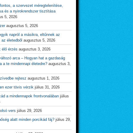
ontos, a szervezet méregtelenítése,
sa és a nyirokrendszer tisztítása
us 5, 2026
zer
augusztus 5, 2026
gyik napról a másikra, eltűnnek az
 az életedből
augusztus 5, 2026
 élő érzés
augusztus 3, 2026
változó arca – Hogyan hat a gazdaság
a a te mindennapi életedre?
augusztus 3,
zívedbe rejtesz
augusztus 1, 2026
n ezer tövis vérzik
július 31, 2026
cád a mindennapok frontvonalában
július
6
olsó vers
július 29, 2026
őség alatt minden porcikád fáj?
július 29,