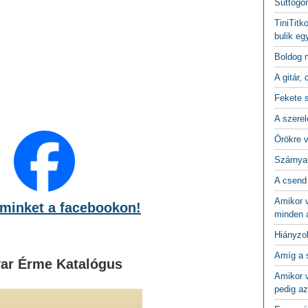
Suttogo
TiniTitk
bulik eg
Boldog 
A gitár, 
Fekete 
A szerel
Örökre 
Szárnya
A csend
Amikor v
minket a facebookon!
minden a
Hiányzo
Amíg a 
ar Érme Katalógus
Amikor v
pedig az