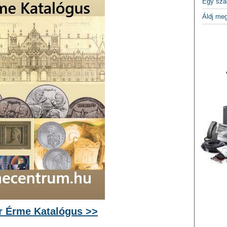
Egy szá
Áldj me
 Érme Katalógus >>