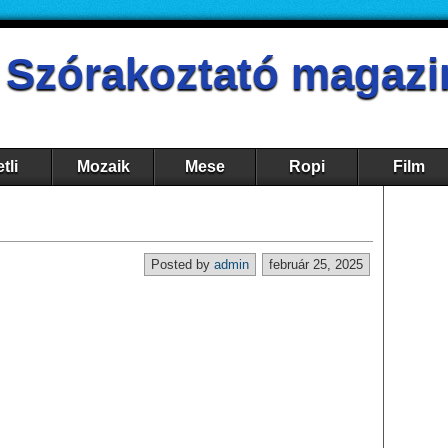
- Szórakoztató magazi
tli
Mozaik
Mese
Ropi
Film
Posted by
admin
február 25, 2025