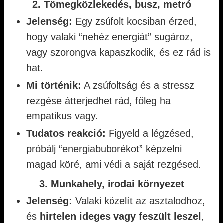
2. Tömegközlekedés, busz, metró
Jelenség:
Egy zsúfolt kocsiban érzed,
hogy valaki “nehéz energiát” sugároz,
vagy szorongva kapaszkodik, és ez rád is
hat.
Mi történik:
A zsúfoltság és a stressz
rezgése átterjedhet rád, főleg ha
empatikus vagy.
Tudatos reakció:
Figyeld a légzésed,
próbálj “energiabuborékot” képzelni
magad köré, ami védi a saját rezgésed.
3. Munkahely, irodai környezet
Jelenség:
Valaki közelít az asztalodhoz,
és
hirtelen ideges vagy feszült leszel
,