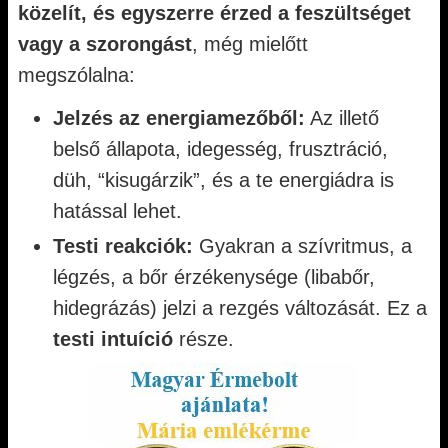
közelít, és egyszerre érzed a feszültséget
vagy a szorongást
, még mielőtt
megszólalna:
Jelzés az energiamezőből:
Az illető
belső állapota, idegesség, frusztráció,
düh, “kisugárzik”, és a te energiádra is
hatással lehet.
Testi reakciók:
Gyakran a szívritmus, a
légzés, a bőr érzékenysége (libabőr,
hidegrázás) jelzi a rezgés változását. Ez a
testi intuíció
része.