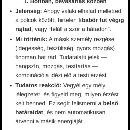
1. Boltban, bevásárlás közben
Jelenség:
Ahogy valaki elhalad melletted
a polcok között, hirtelen
libabőr fut végig
rajtad
, vagy “feláll a szőr a hátadon”.
Mi történik:
A másik személy rezgése
(idegesség, feszültség, gyors mozgás)
finoman hat rád. Tudatalatti jelek —
hangszín, mozgás, testtartás —
kombinációja idézi elő a testi érzést.
Tudatos reakció:
Vegyél egy mély
lélegzetet, és figyeld meg, milyen érzést
kelt benned. Ez segít felismerni a
belső
határaidat
, és nem automatikusan
átvenni a másik energiáját.