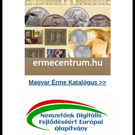
Magyar Érme Katalógus >>