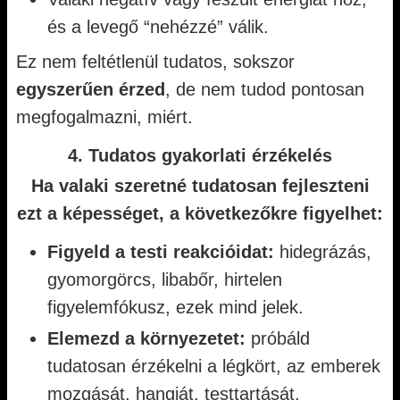
és a levegő “nehézzé” válik.
Ez nem feltétlenül tudatos, sokszor
egyszerűen érzed
, de nem tudod pontosan
megfogalmazni, miért.
4. Tudatos gyakorlati érzékelés
Ha valaki szeretné tudatosan fejleszteni
ezt a képességet, a következőkre figyelhet:
Figyeld a testi reakcióidat:
hidegrázás,
gyomorgörcs, libabőr, hirtelen
figyelemfókusz, ezek mind jelek.
Elemezd a környezetet:
próbáld
tudatosan érzékelni a légkört, az emberek
mozgását, hangját, testtartását.