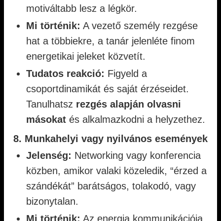
motiváltabb lesz a légkör.
Mi történik:
A vezető személy rezgése
hat a többiekre, a tanár jelenléte finom
energetikai jeleket közvetít.
Tudatos reakció:
Figyeld a
csoportdinamikát és saját érzéseidet.
Tanulhatsz
rezgés alapján olvasni
másokat
és alkalmazkodni a helyzethez.
8. Munkahelyi vagy nyilvános események
Jelenség:
Networking vagy konferencia
közben, amikor valaki közeledik, “érzed a
szándékát” barátságos, tolakodó, vagy
bizonytalan.
Mi történik:
Az energia kommunikációja