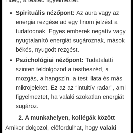
hideg, a tested figyelmeztet.
Spirituális nézőpont:
Az aura vagy az
energia rezgése ad egy finom jelzést a
tudatodnak. Egyes emberek negatív vagy
nyugtalanító energiát sugároznak, mások
békés, nyugodt rezgést.
Pszichológiai nézőpont:
Tudatalatti
szinten feldolgozod a testbeszéd, a
mozgás, a hangszín, a test illata és más
mikrojeleket. Ez az az “intuitív radar”, ami
figyelmeztet, ha valaki szokatlan energiát
sugároz.
2. A munkahelyen, kollégák között
Amikor dolgozol, előfordulhat, hogy
valaki