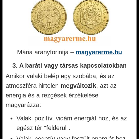
Mária aranyforintja –
magyarerme.hu
3. A baráti vagy társas kapcsolatokban
Amikor valaki belép egy szobába, és az
atmoszféra hirtelen
megváltozik
, azt az
energia és a rezgések érzékelése
magyarázza:
Valaki pozitív, vidám energiát hoz, és az
egész tér “felderül”.
Valaki negatív vagy feszült energiát hoz,