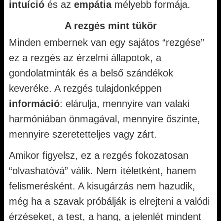
intuíció
és az
empátia
mélyebb formája.
A rezgés mint tükör
Minden embernek van egy sajátos “rezgése”
ez a rezgés az érzelmi állapotok, a
gondolatminták és a belső szándékok
keveréke. A rezgés tulajdonképpen
információ
: elárulja, mennyire van valaki
harmóniában önmagával, mennyire őszinte,
mennyire szeretetteljes vagy zárt.
Amikor figyelsz, ez a rezgés fokozatosan
“olvashatóvá” válik. Nem ítéletként, hanem
felismerésként. A kisugárzás nem hazudik,
még ha a szavak próbálják is elrejteni a valódi
érzéseket, a test, a hang, a jelenlét mindent