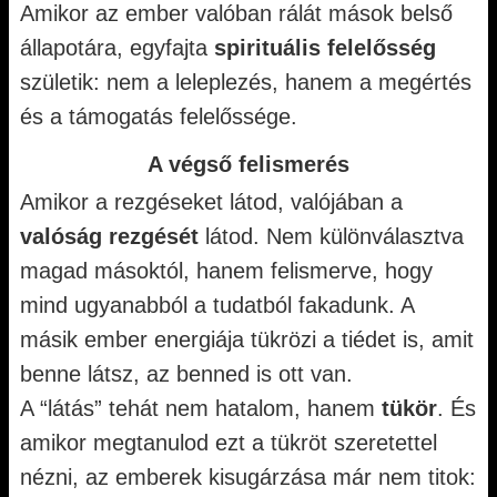
Amikor az ember valóban rálát mások belső
állapotára, egyfajta
spirituális felelősség
születik: nem a leleplezés, hanem a megértés
és a támogatás felelőssége.
A végső felismerés
Amikor a rezgéseket látod, valójában a
valóság rezgését
látod. Nem különválasztva
magad másoktól, hanem felismerve, hogy
mind ugyanabból a tudatból fakadunk. A
másik ember energiája tükrözi a tiédet is, amit
benne látsz, az benned is ott van.
A “látás” tehát nem hatalom, hanem
tükör
. És
amikor megtanulod ezt a tükröt szeretettel
nézni, az emberek kisugárzása már nem titok: