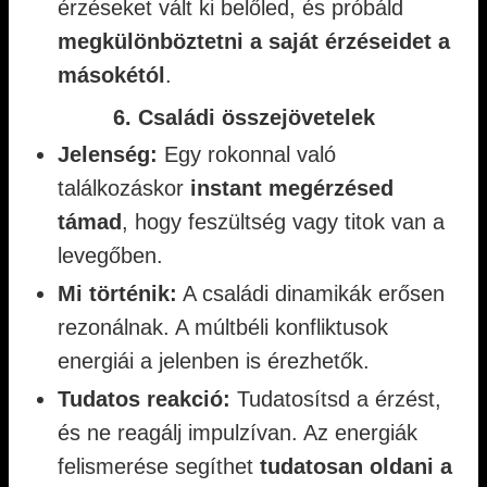
érzéseket vált ki belőled, és próbáld
megkülönböztetni a saját érzéseidet a
másokétól
.
6. Családi összejövetelek
Jelenség:
Egy rokonnal való
találkozáskor
instant megérzésed
támad
, hogy feszültség vagy titok van a
levegőben.
Mi történik:
A családi dinamikák erősen
rezonálnak. A múltbéli konfliktusok
energiái a jelenben is érezhetők.
Tudatos reakció:
Tudatosítsd a érzést,
és ne reagálj impulzívan. Az energiák
felismerése segíthet
tudatosan oldani a