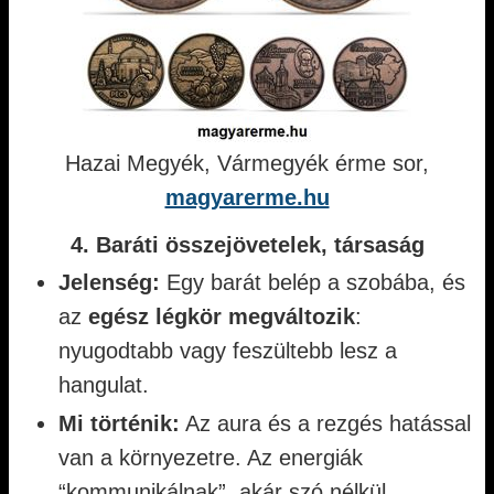
Hazai Megyék, Vármegyék érme sor,
magyarerme.hu
4. Baráti összejövetelek, társaság
Jelenség:
Egy barát belép a szobába, és
az
egész légkör megváltozik
:
nyugodtabb vagy feszültebb lesz a
hangulat.
Mi történik:
Az aura és a rezgés hatással
van a környezetre. Az energiák
“kommunikálnak”, akár szó nélkül.