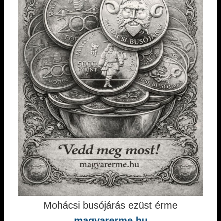
Mohácsi busójárás ezüst érme
magyarerme.hu