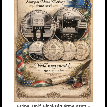
Erópai Unió Elnökség érme szett –