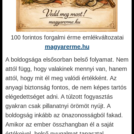
100 forintos forgalmi érme emlékváltozatai
magyarerme.hu
A boldogsága elsősorban belső folyamat. Nem
attól függ, hogy valakinek mennyi van, hanem
attól, hogy mit él meg valódi értékként. Az
anyagi biztonság fontos, de nem képes tartós
elégedettséget adni. A túlzott fogyasztás
gyakran csak pillanatnyi örömöt nyújt. A
boldogság inkább az önazonosságból fakad.
Amikor az ember összhangban él a saját
értékeivel, belső nyugalmat tapasztal.