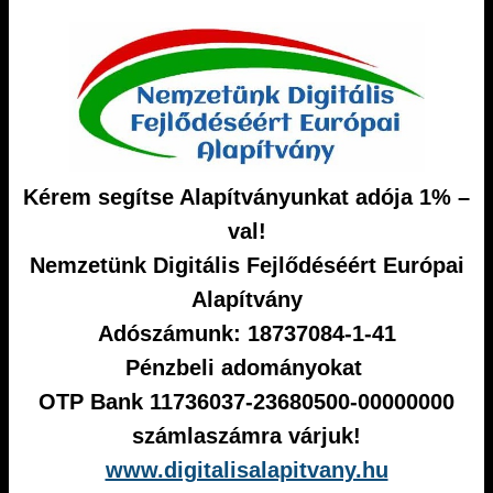
Kérem segítse Alapítványunkat adója 1% –
val!
Nemzetünk Digitális Fejlődéséért Európai
Alapítvány
Adószámunk: 18737084-1-41
Pénzbeli adományokat
OTP Bank 11736037-23680500-00000000
számlaszámra várjuk!
www.digitalisalapitvany.hu