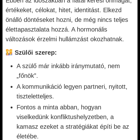
Ebben az időszakban a fiatal keresi önmagát,
értékeket, célokat, hitet, identitást. Elkezd
önálló döntéseket hozni, de még nincs teljes
élettapasztalata hozzá. A hormonális
változások érzelmi hullámzást okozhatnak.
Szülői szerep:
A szülő már inkább iránymutató, nem
„főnök”.
A kommunikáció legyen partneri, nyitott,
tiszteletteljes.
Fontos a minta abban, hogyan
viselkedünk konfliktushelyzetben, a
kamasz ezeket a stratégiákat építi be az
életébe.