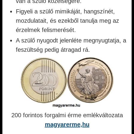
van a szülő közelségére.
Figyeli a szülő mimikáját, hangszínét,
mozdulatait, és ezekből tanulja meg az
érzelmek felismerését.
A szülő nyugodt jelenléte megnyugtatja, a
feszültség pedig átragad rá.
200 forintos forgalmi érme emlékváltozata
magyarerme,hu