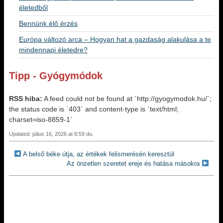
életedből
Bennünk élő érzés
Európa változó arca – Hogyan hat a gazdaság alakulása a te
mindennapi életedre?
Tipp - Gyógymódok
RSS hiba:
A feed could not be found at `http://gyogymodok.hu/`;
the status code is `403` and content-type is `text/html;
charset=iso-8859-1`
Updated: július 16, 2026 at 8:59 du.
A belső béke útja, az értékek felismerésén keresztül
Az önzetlen szeretet ereje és hatása másokra