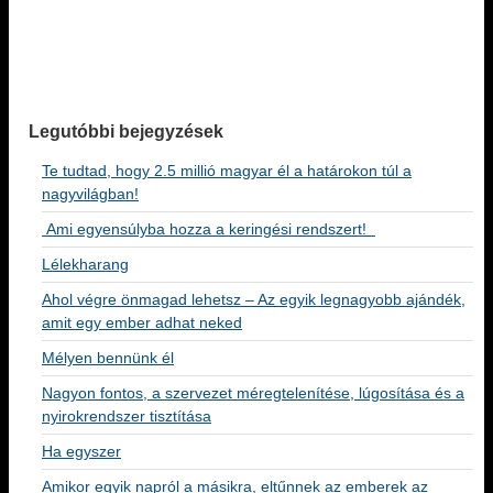
Legutóbbi bejegyzések
Te tudtad, hogy 2.5 millió magyar él a határokon túl a
nagyvilágban!
Ami egyensúlyba hozza a keringési rendszert!
Lélekharang
Ahol végre önmagad lehetsz – Az egyik legnagyobb ajándék,
amit egy ember adhat neked
Mélyen bennünk él
Nagyon fontos, a szervezet méregtelenítése, lúgosítása és a
nyirokrendszer tisztítása
Ha egyszer
Amikor egyik napról a másikra, eltűnnek az emberek az