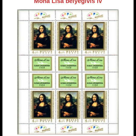
Mona Lisa bélyegívis ív