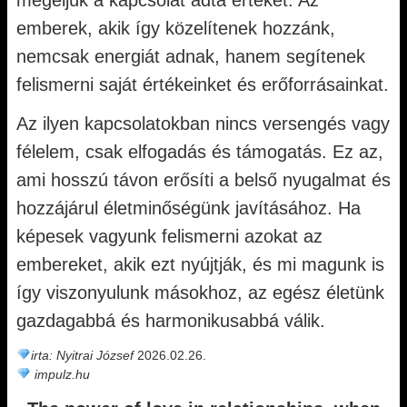
megéljük a kapcsolat adta értéket. Az
emberek, akik így közelítenek hozzánk,
nemcsak energiát adnak, hanem segítenek
felismerni saját értékeinket és erőforrásainkat.
Az ilyen kapcsolatokban nincs versengés vagy
félelem, csak elfogadás és támogatás. Ez az,
ami hosszú távon erősíti a belső nyugalmat és
hozzájárul életminőségünk javításához. Ha
képesek vagyunk felismerni azokat az
embereket, akik ezt nyújtják, és mi magunk is
így viszonyulunk másokhoz, az egész életünk
gazdagabbá és harmonikusabbá válik.
irta: Nyitrai József
2026.02.26.
impulz.hu